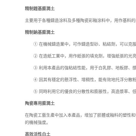
精制鋰基膨潤土
主要用于各種鑄造涂料及多種陶瓷彩釉涂料中，用作基料
精制鈉基膨潤土
① 在機械鑄造業中，可作鑄造型砂、粘結劑，可以克服鑄件
② 在造紙工業中，用作紙張的填充劑，增強紙張的光
③ 利用本產品的強粘結性能，用于白乳膠、地板膠、漿
④ 因其有穩定的懸浮性、增稠性，能有效地托浮分散粉
⑤ 同時利用它的優良的分散性和膨脹性，高造漿率、
陶瓷專用膨潤土
在陶瓷工藝生產中加入本產品，增加了胚體或釉料的塑性和
的機械強度。
高效活性白土