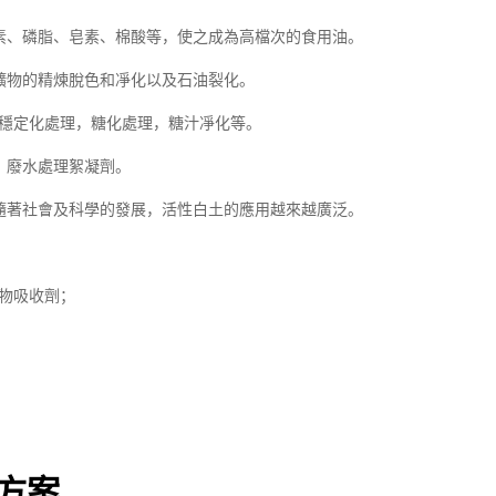
、磷脂、皂素、棉酸等，使之成為高檔次的食用油。
物的精煉脫色和凈化以及石油裂化。
穩定化處理，糖化處理，糖汁凈化等。
、廢水處理絮凝劑。
隨著社會及科學的發展，活性白土的應用越來越廣泛。
物吸收劑；
方案