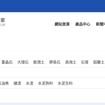
網站首頁
產品中心
新聞
重晶石
大理石
膨潤土
鉀長石
高嶺土
石膏
鋁礬土
石油焦
礦渣
水渣
水泥熟料
水泥生料