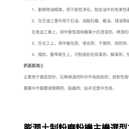
1、動植物油精煉，用于脫色凈化，脫去油中的有害色素
2、在石油工業中用于石油、油脂石蠟、蠟油、煤油等礦
在食品工業上，用作葡萄酒和糖果汁的澄清劑，啤酒的
3、在化工上，用作催化劑、填充劑、干燥劑、吸附劑
4、國防、醫學衛生上，可制成防化吸毒劑、解毒劑，
鈣基膨潤土
主要用于鑄造型砂、石棉保溫材料中作為粘結劑；放射性廢
農藥中作載體或稀釋劑、殺蟲劑；鉆井泥漿沖洗液。
膨潤土制粉磨粉機主機選型