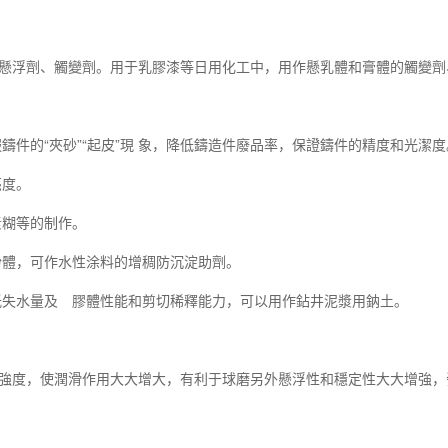
的懸浮劑、觸變劑。用于乳膠漆等日用化工中，用作懸乳體和膏體的觸
的“夾砂”“起皮”現 象，降低鑄造件廢品率，保證鑄件的精度和光潔度
亮度。
糊等的制作。
體，可作水性涂料的增稠防沉淀助劑。
低失水量及 膠體性能和剪切稀釋能力，可以用作鉆井泥漿用鈉土。
強度，使潤滑作用大大增大，有利于球磨另外懸浮性和穩定性大大增強，