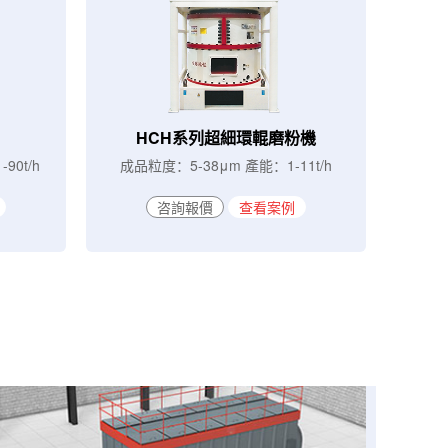
HCH系列超細環輥磨粉機
90t/h
成品粒度：5-38μm 產能：1-11t/h
咨詢報價
查看案例