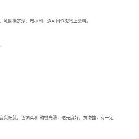
變劑、乳膠穩定劑、增稠劑，還可用作織物上漿料。
。
瓷質細膩，色調柔和.釉機光滑，透光度好，抗碰撞，有一定