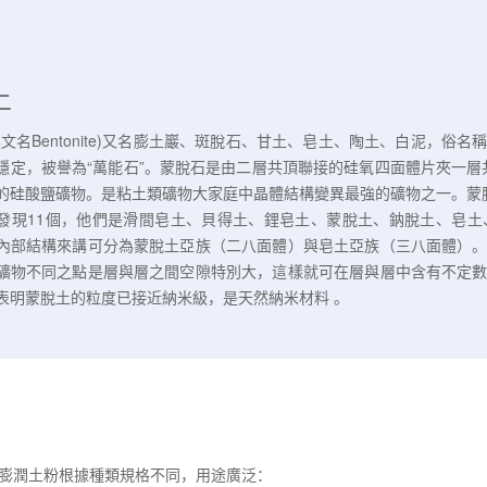
土
英文名Bentonite)又名膨土巖、斑脫石、甘土、皂土、陶土、白泥，
穩定，被譽為“萬能石”。蒙脫石是由二層共頂聯接的硅氧四面體片夾一層
硅酸鹽礦物。是粘土類礦物大家庭中晶體結構變異最強的礦物之一。蒙脫土(Mon
發現11個，他們是滑間皂土、貝得土、鋰皂土、蒙脫土、鈉脫土、皂
內部結構來講可分為蒙脫土亞族（二八面體）與皂土亞族（三八面體）
礦物不同之點是層與層之間空隙特別大，這樣就可在層與層中含有不定
表明蒙脫土的粒度已接近納米級，是天然納米材料 。
，膨潤土粉根據種類規格不同，用途廣泛：