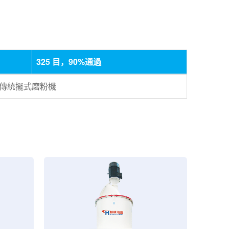
325 目，90%通過
S傳統擺式磨粉機