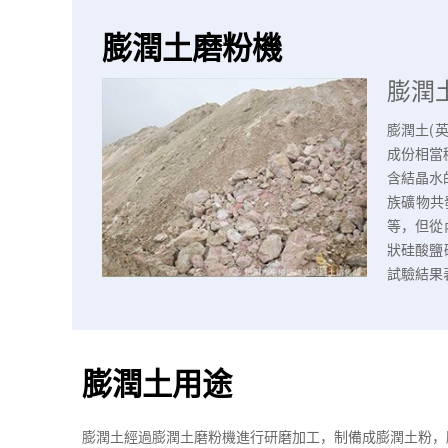
膨潤土磨粉機
膨潤
膨潤土(
成份相當
含結晶水的
族礦物共
等，但從
狀硅酸鹽
試驗結果
膨潤土用途
膨潤土經過膨潤土磨粉機進行研磨加工，制備成膨潤土粉