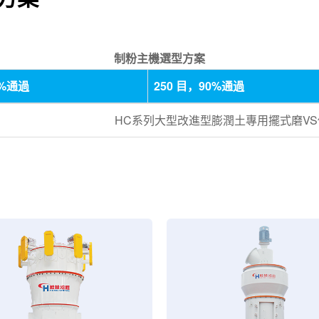
制粉主機選型方案
5%通過
250 目，90%通過
HC系列大型改進型膨潤土專用擺式磨V