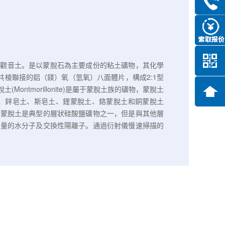
俗名稱觀音土。是以蒙脫石為主要成份的粘土礦物，其化學
共棱聯接的鋁（鎂）氧（氫氧）八面體片，構成2:1型
tmorillonite)是屬于蒙脫土族的礦物，蒙脫土
土、鋅皂土、斯皂土、鋰蒙脫土、鉻蒙脫土和銅蒙脫土
。蒙脫土是典型的層狀硅酸鹽礦物之一，但是與其他層
數量的水分子及交換性陽離子。通過衍射儀慢速掃描的