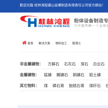
歡迎光臨 桂林鴻程礦山設備制造有限責任公司官方網站！
首頁
解決方案
物料加工
膨潤土
非金屬礦物：
方解石
石灰石
滑石
白云石
金屬礦物：
錳礦
鐵礦石
銅礦石
鋁土礦
其它物料：
煤
磷石膏
脫硫石膏
煤矸石