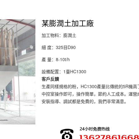
某膨潤土加工廠
加工物料：膨潤土
細 度：325目D90
產 量：8-10t/h
設備配置：1臺HC1300
客戶反饋
生產同樣規格的粉，HC1300產量比傳統的5R機
中控室操作即可，操作簡單，節約人工成本。運營
安裝指導、調試都是免費的，我們非常滿意。