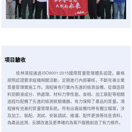
項目驗收
桂林鴻程通過ISO9001:2015國際質量管理體系認證。嚴格
按照認證要求組織相關活動，定期進行內部審核，不斷完善企業
質量管理實施工作。鴻程擁有行業內先進的檢測設備，從鑄造原
料到鋼液成分、熱處理、材料力學性能、金相、加工裝配等相關
過程均配備了先進的檢測檢驗儀器，有力保障了產品的質量。鴻
程擁有完善的質量管理系統。所有出廠設備均帶有獨立檔案，涉
及加工、裝配、測試、安裝調試、維護、配件更換等信息資料，
為產品追溯、反饋改進及更準確的為客戶服務創造了有力條件。