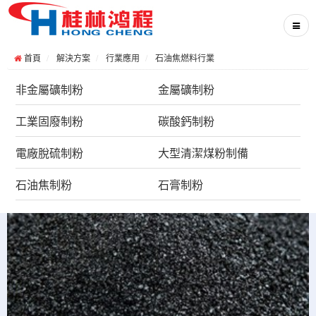
首頁
解決方案
行業應用
石油焦燃料行業
非金屬礦制粉
金屬礦制粉
工業固廢制粉
碳酸鈣制粉
電廠脫硫制粉
大型清潔煤粉制備
石油焦制粉
石膏制粉