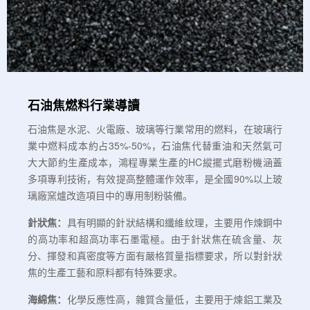
石油焦燃料行業導讀
石油焦是水泥、火電廠、玻璃等行業常用的燃料，在玻璃行
業中燃料成本約占35%-50%，石油焦代替重油和天然氣可
大大節約生產成本，鴻程專業生產的HC縱擺式磨粉機涵蓋
多項專利技術，有效提高整體運作效率，是全國90%以上玻
璃廠窯爐改造項目中的專用制粉裝備。
針狀焦：
具有明顯的針狀結構和纖維紋理，主要用作煉鋼中
的高功率和超高功率石墨電極。由于針狀焦在硫含量、灰
分、揮發和真密度等方面有嚴格質量指標要求，所以對針狀
焦的生產工藝和原料都有特殊要求。
海綿焦：
化學反應性高，雜質含量低，主要用于煉鋁工業及