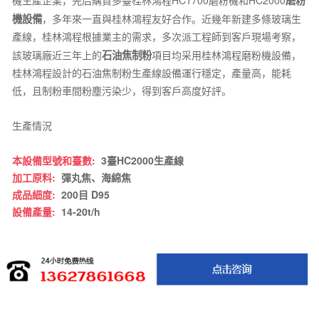
機生產企業，先后購買多臺桂林鴻程HC1700磨粉機和HC2000
磨粉
機設備
，多年來一直與桂林鴻程友好合作。近幾年新建多條玻璃生
產線，桂林鴻程根據業主的需求，多次派工程師到客戶現場考察，
該玻璃廠近三年上的
石油焦制粉
項目均采用桂林鴻程磨粉機設備，
桂林鴻程設計的石油焦制粉生產線設備運行穩定，產量高，能耗
低，且制粉車間粉塵污染少，得到客戶高度好評。
生產情況
本設備型號和臺數:
3臺HC2000生產線
加工原料:
彈丸焦、海綿焦
成品細度:
200目 D95
設備產量:
14-20t/h