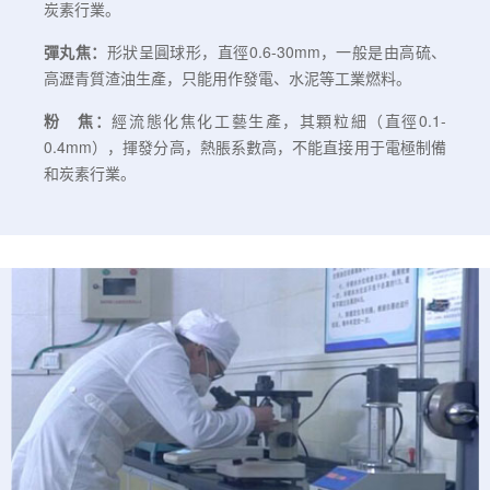
炭素行業。
彈丸焦：
形狀呈圓球形，直徑0.6-30mm，一般是由高硫、
高瀝青質渣油生產，只能用作發電、水泥等工業燃料。
粉 焦：
經流態化焦化工藝生產，其顆粒細（直徑0.1-
0.4mm），揮發分高，熱脹系數高，不能直接用于電極制備
和炭素行業。