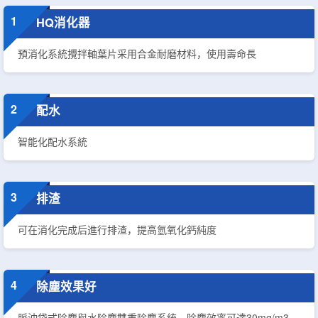
1
HQ消化器
預消化系統攪拌軸葉片采用合金耐磨材料，使用壽命長
2
配水
智能化配水系統
3
排渣
可在消化完成后進行排渣，提高氫氧化鈣純度
4
除塵效果好
脈沖袋式除塵與水除塵雙重除塵系統，除塵效率可達30mg/m3