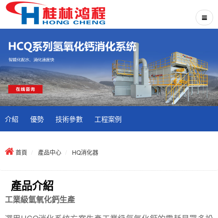
介紹
優勢
技術參數
工程案例
首頁
產品中心
HQ消化器
產品介紹
工業級氫氧化鈣生產