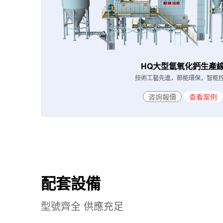
HQ大型氫氧化鈣生產
技術工藝先進，節能環保，智能
咨詢報價
查看案例
配套設備
型號齊全 供應充足