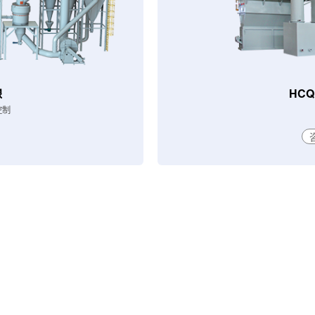
線
HC
控制