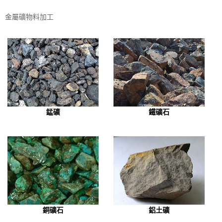
金屬礦物料加工
錳礦
鐵礦石
銅礦石
鋁土礦