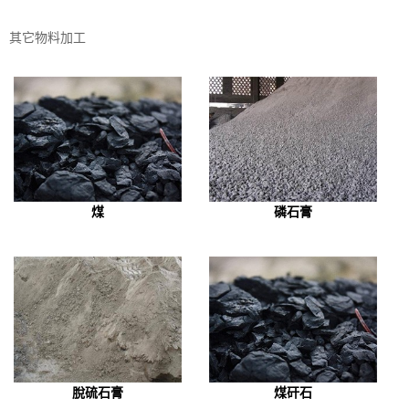
其它物料加工
煤
磷石膏
脫硫石膏
煤矸石