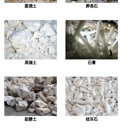
膨潤土
鉀長石
高嶺土
石膏
鋁礬土
硅灰石