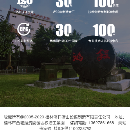
版權所有@2005-2020 桂林鴻程礦山設備制造有限責任公司 地址：
桂林市西城經濟開發區秧塘工業園
咨詢電話: 13627861668
網站
備案號: 桂ICP備11002237號