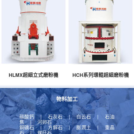
HLMX超細立式磨粉機
HCH系列環輥超細磨粉機
物料加工
碳酸鈣
|
石灰石
|
白云石
|
石油
焦
|
河卵石
銅礦石
|
方解石
|
膨潤土
|
重晶
石
|
煤矸石