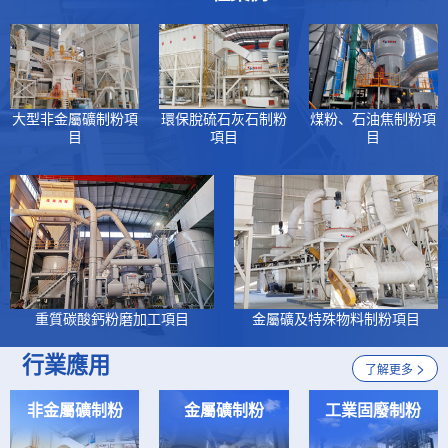
大型非金屬礦制粉項
環保脫硫石灰石制粉
煤粉、石油焦制粉項
目
項目
目
重質碳酸鈣粉磨加工項目
金屬礦及特殊物料制粉項目
行業應用
>
了解更多
非金屬礦制粉
金屬礦制粉
工業固廢制粉